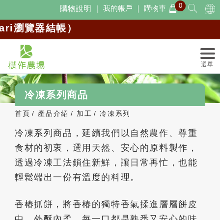
0
Cookie管理面板
我的帳戶 ｜
購物車
購物說明 ｜
ari瀏覽器結帳）
冷凍系列商品
首頁
產品介紹
加工
冷凍系列
冷凍系列商品，延續我們以自然農作、尊重
食材的初衷，選用天然、安心的原料製作，
透過冷凍工法鎖住新鮮，讓日常再忙，也能
輕鬆端出一份有溫度的料理。
香椿抓餅，將香椿的獨特香氣揉進層層餅皮
中，外酥內柔，每一口都是熟悉又安心的味