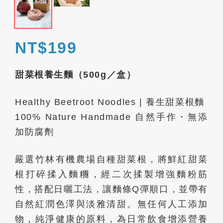
NT$199
甜菜根養生麵（500g／盒）
Healthy Beetroot Noodles | 養生甜菜根麵
100% Nature Handmade 自然手作・無添
加防腐劑
嚴選竹林有機農場自種甜菜根，將鮮紅甜菜
根打碎揉入麵糰，經二次揉製增強麵粉筋
性，搭配日曬工法，讓麵條Q彈順口，並帶有
自然紅潤色澤與淡雅清甜。無任何人工添加
物，純淨健康的原料，為日常飲食增添營養