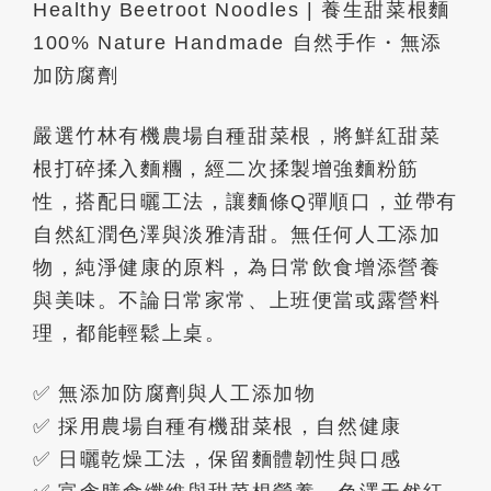
Healthy Beetroot Noodles | 養生甜菜根麵
100% Nature Handmade 自然手作・無添
加防腐劑
嚴選竹林有機農場自種甜菜根，將鮮紅甜菜
根打碎揉入麵糰，經二次揉製增強麵粉筋
性，搭配日曬工法，讓麵條Q彈順口，並帶有
自然紅潤色澤與淡雅清甜。無任何人工添加
物，純淨健康的原料，為日常飲食增添營養
與美味。不論日常家常、上班便當或露營料
理，都能輕鬆上桌。
✅ 無添加防腐劑與人工添加物
✅ 採用農場自種有機甜菜根，自然健康
✅ 日曬乾燥工法，保留麵體韌性與口感